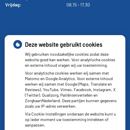
Vrijdag:
08.15 - 17.30
Toestemming
Deze website gebruikt cookies
Wij gebruiken noodzakelijke cookies zodat deze
website goed kan werken. Voor analytische cookies
Wenst u ons toestemming te geven voor LSP? Dat kunt u
en externe inhoud vragen wij uw toestemming.
gemakkelijk doen door op
deze link
te klikken.
Voor analytische cookies werken wij samen met
Matomo en Google Analytics. Voor externe inhoud
werken wij samen met Google (Maps, Translate en
Reviews), YouTube, Vimeo, Facebook, Instagram, X
(Twitter), Qualizorg, Patiëntenvertellen en
ZorgkaartNederland. Deze partijen kunnen gegevens
zoals uw IP-adres verwerken.
Via Cookie-instellingen onderaan de website kunt u
op ieder moment uw toestemming intrekken of
aanpassen.